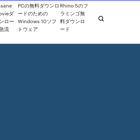
nsane
PCの無料ダウンロ
Rhino 5のフ
ovieダ
ードのための
ラミンゴ無
ンロー
Windows 10ソフ
料ダウンロ
急流
トウェア
ード