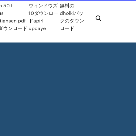
m 50 f
ウィンドウズ
無料の
us
10ダウンロー
dholkiパッ
stiansen pdf
ドapirl
クのダウン
ダウンロード
updaye
ロード