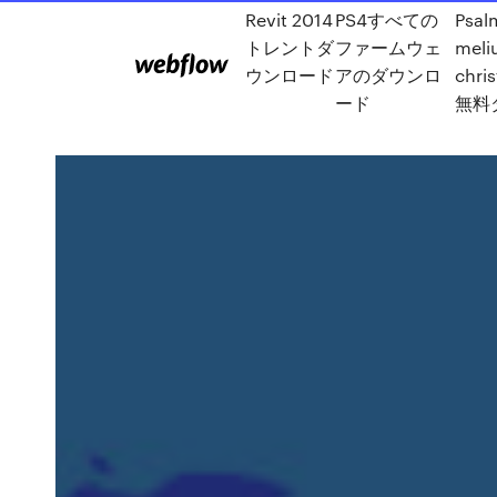
Revit 2014
PS4すべての
Psal
トレントダ
ファームウェ
meli
ウンロード
アのダウンロ
chri
ード
無料