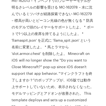
mc-162013 – インベントリのプレーヤーモデルが
明るさレベルの影響を受ける MC-162078 – 水に沈
んでいるミツバチが経路探索できない MC-162279
– 標高が高いとビーコン光線の色が無くなる * 防具
のモデルで頭のレイヤーをサポートしたよ。 * ボー
トで1つ以上の座席を持てるようにしたよ。 *
'llamaspit.json' を正式に 'llama_spit.json' という
名前に変更したよ。 * 馬とラマから
'slot.armor.chest' を削除したよ。 Minecraft on
iOS will no longer show the "Do you want to
Close Minecraft?" pop-up since iOS doesn't
support that app behavior. "マインクラフトを終
了しますか？"のポップアップが、iOS版では動作
上サポートしていないため、表示されなくなった。
モデルマッピングとアドオンが改善された。 This
template deploys and sets up a customized