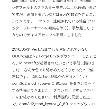
Minecraft server on an Ubuntu Virtual Machine.
->デフォルトのスラスターモデルは上記数値が固定
ですが、追加もモデルなどはjsonで数値を弄ること
ができます。 ・マスター連結されている場合(ブロ
ック・プレーヤーへの連結を除く)、事故起こりそ
うなのでディスアセンブル不可にしました
2016/05/31 Ver1.7.2までしか対応されていない
MODで遊ぼうとForge1.7.2をダウンロードしたとこ
ろ、Minecraftが起動されないという事態に陥りま
した。 なんか色々対処がめんどくさかったので備
忘録です。 原因はJava 結論から言うと、1．7
com3d2_mod_kyouyu_C_80.json をダウンロード
する準備ができました。 ダウンロードするファイ
ルをお確かめください。 利用規約に同意した上
で、com3d2_mod_kyouyu_C_80.json のダウンロ