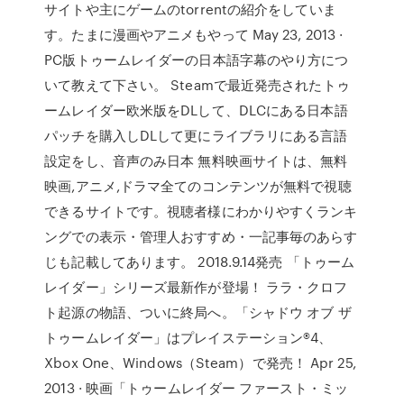
サイトや主にゲームのtorrentの紹介をしていま
す。たまに漫画やアニメもやって May 23, 2013 ·
PC版トゥームレイダーの日本語字幕のやり方につ
いて教えて下さい。 Steamで最近発売されたトゥ
ームレイダー欧米版をDLして、DLCにある日本語
パッチを購入しDLして更にライブラリにある言語
設定をし、音声のみ日本 無料映画サイトは、無料
映画,アニメ,ドラマ全てのコンテンツが無料で視聴
できるサイトです。視聴者様にわかりやすくランキ
ングでの表示・管理人おすすめ・一記事毎のあらす
じも記載してあります。 2018.9.14発売 「トゥーム
レイダー」シリーズ最新作が登場！ ララ・クロフ
ト起源の物語、ついに終局へ。「シャドウ オブ ザ
トゥームレイダー」はプレイステーション®4、
Xbox One、Windows（Steam）で発売！ Apr 25,
2013 · 映画「トゥームレイダー ファースト・ミッ