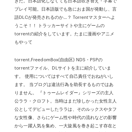
きた。日本語化しなくても日本語吹き替え・字幕で
プレイ可能。日本語版でも急におま国が発動し、言
語DLCが発売されるのか…？ Torrentマスターへよ
うこそ！！ トラッカーサイトや主にゲームの
torrentの紹介をしています。たまに漫画やアニメ
もやって
torrent.FreedomBox(自由区) NDS・PSPの
torrentファイル、DLサイトを主に紹介していま
す。 使用についてはすべて自己責任でおねがいし
ます。 当ブログは違法行為を助長するものではあ
りません。 『トゥームレイダー』シリーズの主人
公ララ・クロフト。当時はまだ珍しかった女性主人
公としてデビューしたララは、そのルックスやタフ
な女性像、さらにゲーム性や時代の流れなどの影響
から一躍人気を集め、一大旋風を巻き起こす存在と