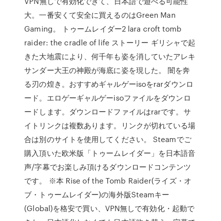
VPN無しで有効化できて、日本語で遊べる可能性
大。一番安くて安全に買えるのはGreen Man
Gaming。 トゥームレイダー2 lara croft tomb
raider: the cradle of life ストーリー ギリシャで起
きた大地震により、何千年も姿を消していたアレキ
サンダー大王の神殿が海底に姿を現した。 闇を奔
る刃の煌き。おすすめギャルゲーisoをrarダウンロ
ード。エロゲーギャルゲーisoファイルをダウンロ
ードします。ダウンロードファイルはrarです。サ
イトリンクは複数あります。リンクが切れている場
合は別のサイトを使用してください。 Steamでご
購入頂いた欧米版「トゥームレイダー」を日本語音
声/字幕でお楽しみ頂けるダウンロードコンテンツ
です。 ※本 Rise of the Tomb Raider(ライズ・オ
ブ・トゥームレイダー)の海外版Steamキー
(Global)を格安で買い、VPN無しで有効化・起動で